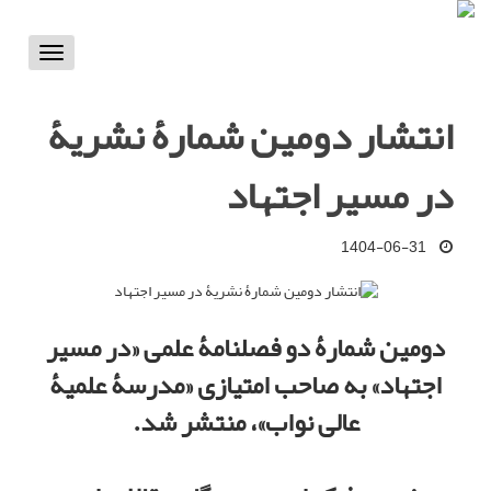
Toggle
vigation
انتشار دومین شمارۀ نشریۀ
در مسیر اجتهاد
1404-06-31
دومین شمارۀ دو فصلنامۀ علمی
«
در مسیر
اجتهاد
»
به صاحب امتیازی
«
مدرسۀ علمیۀ
عالی نواب
»
، منتشر شد
.