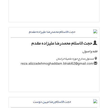
حجت الاسلام محمدرضا علیزاده مقدم
فقه و اصول
مسئول مدارج حوزه علمیۀ خراسان
gmail.com
reza.alizzadehmoghaddam.blraki62