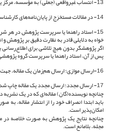
13- انتساب غیرواقعی (جعلی) به مؤسسه، مرکز یا گروه آموزشی‌ای که نقشی در اصل پژوهش مربوطه یا در فعالیت حرفه‌ای فرد نویسنده ندارد، غیرمجاز است.
14- در مقالات مستخرَج از پایان‌نامه‌های کارشناسی ارشد و دکتری، به ترتیب، اسم دانشجو، استاد(ان) راهنما و استاد(ان) مشاور آورده می‌شود.
15- استاد راهنما یا سرپرست پژوهش در هر ش
خواه به دلایلی قادر به نظارت دقیق بر پژوهش و ان
اگر پژوهشگر بدون هیچ تلاشی برای اطلاع‌رسانی ب
پس از آن، استاد راهنما یا سرپرست گروه پژوهشی،
16-ارسال موازی؛ ارسال هم‌زمان یک مقاله، جهت بررسی و چاپ در دو یا چند مجله چاپی یا الکترونیکی مجاز نمی‌باشد.
17- ارسال مجدد؛ ارسال مجدد یک مقاله چاپ شده در نشریه چاپی یا الکترونیکی به یک مجله‌ی دیگر جهت بررسی و چاپ مجاز نمی‌باشد.
چنانچه نویسنده(گان) مقاله‌ای که در یک نشریه د
باید ابتدا انصراف خود را از انتشار مقاله، به صو
امکان‌پذیر است.
چنانچه نتایج یک پژوهش به صورت خلاصه در م
مجله، بلامانع است.