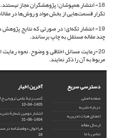
18- انتشار همپوشان؛ پژوهشگران مجاز نیستند، داده‌های مقاله‌ی پیشین خود را با اندکی تغییر در متن، در مقاله‌ای با عنوان جدید به چاپ رسانند.
تکرار قسمت‌هایی از بخش مواد و روش‌ها در مقالا
19- انتشار تکه‌ای؛ در صورتی که نتایج پژوهش
چند مقاله مستقل به چاپ برسانند.
20-رعایت مسائل اخلاقی و وضوح ِ نحوه رعایت
مربوط به آن را ذکر نمایند.
دسترسی سریع
آخرین اخبار
صفحه اصلی
کسب رتبۀ علمی ترویجی ج ا
1405-04-10
درباره نشریه
انتشار دومین شمارۀ نشریۀ
اعضای هیات تحریریه
1404-06-31
ارسال مقاله
فراخوان دوفصلنامه در مسی
تماس با ما
18