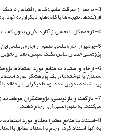
3- پرهیز از سرقت علمی؛ شامل اقتباس نزدیکِ افک
فرآیندها، نتیجه ‌ها یا کلمه‌های دیگران به خود،
4- ترجمه کل یا بخشی از آثار دیگران بدون کسب اجازه از مبادی ذی‌ربط، و معرفی آن به عنوان یک پژوهش اصیل علمی، از مصادیق سرقت علمی است.
5-پرهیز از اجاره علمی؛ منظور از اجاره‌ی علمی 
پژوهشی چندان تلاش نکند، سپس، بعد از تحویل کا
6- ارجاع و استناد به منابع مورد استفاده؛ پژو
سخنان یا نوشته‌های یک پژوهشگر مورد استفاده ق
پرسشنامه تدوین‌شده توسط دیگران، در مقاله یا گ
7- بازگفت و بازنویسی؛ پژوهشگران موظف‌اند زما
‌می‌کنند، به منبع اصلی آن، ارجاع دهند.
8-استناد به منابع معتبر؛ مجله‌ی مورد استفاده، س
به آنها استناد کرد. ارجاع و استناد مطابق با اس