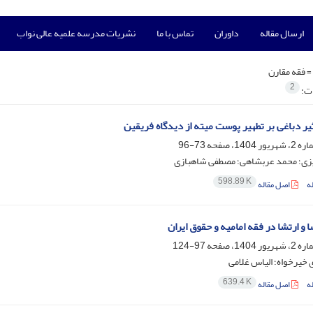
ارسال مقاله
داوران
تماس با ما
نشریات مدرسه علمیه عالی نواب
=
فقه مقارن
2
ات:
یر دباغی بر تطهیر پوست میته از دیدگاه فریقین
73-96
زی؛ محمد عربشاهی؛ مصطفی شاهبازی
598.89 K
ه
اصل مقاله
 و ارتشا در فقه امامیه و حقوق ایران
97-124
خیرخواه؛ الیاس غلامی
639.4 K
ه
اصل مقاله