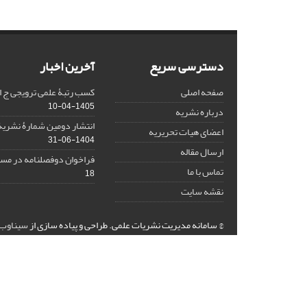
دسترسی سریع
آخرین اخبار
صفحه اصلی
کسب رتبۀ علمی ترویجی ج ا
1405-04-10
درباره نشریه
انتشار دومین شمارۀ نشریۀ
اعضای هیات تحریریه
1404-06-31
ارسال مقاله
فراخوان دوفصلنامه در مسی
تماس با ما
18
نقشه سایت
© سامانه مدیریت نشریات علمی.
طراحی و پیاده سازی از
سیناوب