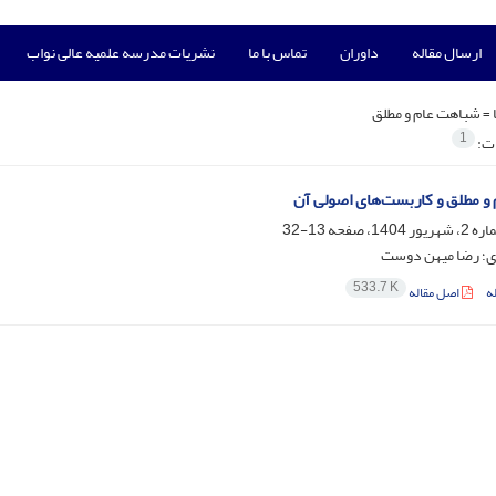
ارسال مقاله
داوران
تماس با ما
نشریات مدرسه علمیه عالی نواب
 =
شباهت عام و مطلق
1
ات:
 و مطلق و کاربست‌های اصولی آن
13-32
ی؛ رضا میهن دوست
533.7 K
ه
اصل مقاله