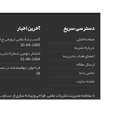
دسترسی سریع
آخرین اخبار
صفحه اصلی
کسب رتبۀ علمی ترویجی ج ا
1405-04-10
درباره نشریه
انتشار دومین شمارۀ نشریۀ
اعضای هیات تحریریه
1404-06-31
ارسال مقاله
فراخوان دوفصلنامه در مسی
تماس با ما
18
نقشه سایت
© سامانه مدیریت نشریات علمی.
طراحی و پیاده سازی از
سیناوب