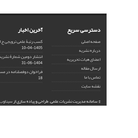
دسترسی سریع
آخرین اخبار
صفحه اصلی
کسب رتبۀ علمی ترویجی ج ا
1405-04-10
درباره نشریه
انتشار دومین شمارۀ نشریۀ
اعضای هیات تحریریه
1404-06-31
ارسال مقاله
فراخوان دوفصلنامه در مسی
تماس با ما
18
نقشه سایت
© سامانه مدیریت نشریات علمی.
طراحی و پیاده سازی از
سیناوب