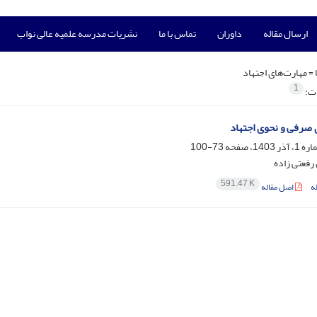
ارسال مقاله
داوران
تماس با ما
نشریات مدرسه علمیه عالی نواب
 =
مهارت‌های اجتهاد
1
ات:
 صرفی و نحوی اجتهاد
73-100
فعتی زاده
591.47 K
ه
اصل مقاله