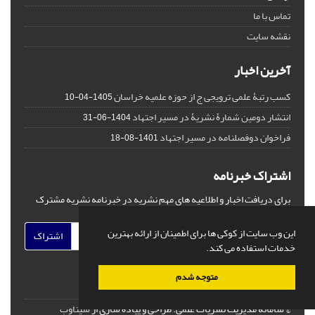
تماس با ما
نقشه سایت
آخرین اخبار
کسب رتبۀ علمی ترویجی ج از حوزه علمیه خراسان
1405-04-10
انتشار دومین شمارۀ نشریۀ در مسیر اجتهاد
1404-06-31
فراخوان دوفصلنامه در مسیر اجتهاد
1401-08-18
اشتراک خبرنامه
برای دریافت اخبار و اطلاعیه های مهم نشریه در خبرنامه نشریه مشترک
شوید.
این وب سایت از کوکی ها برای اطمینان از ارائه بهترین
اشتراک
خدمات استفاده می کند.
متوجه شدم
© سامانه مدیریت نشریات علمی.
طراحی و پیاده سازی از
سیناوب