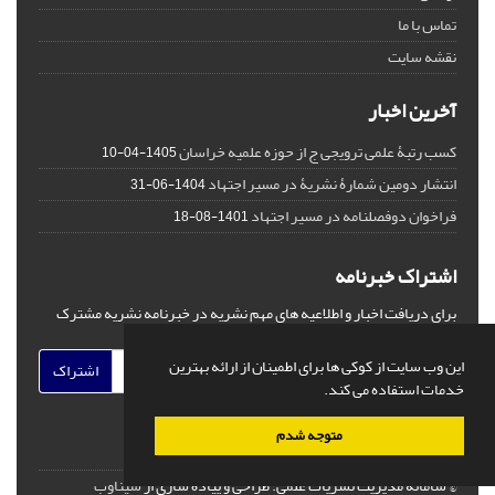
تماس با ما
نقشه سایت
آخرین اخبار
کسب رتبۀ علمی ترویجی ج از حوزه علمیه خراسان
1405-04-10
انتشار دومین شمارۀ نشریۀ در مسیر اجتهاد
1404-06-31
فراخوان دوفصلنامه در مسیر اجتهاد
1401-08-18
اشتراک خبرنامه
برای دریافت اخبار و اطلاعیه های مهم نشریه در خبرنامه نشریه مشترک
شوید.
این وب سایت از کوکی ها برای اطمینان از ارائه بهترین
اشتراک
خدمات استفاده می کند.
متوجه شدم
© سامانه مدیریت نشریات علمی.
طراحی و پیاده سازی از
سیناوب